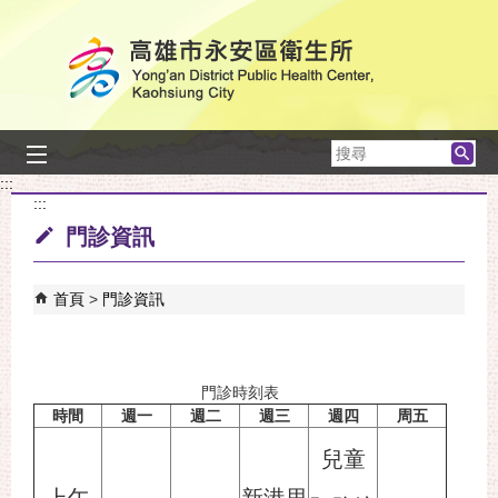
跳到主要內容區塊
搜
尋
:::
:::
門診資訊
首頁
門診資訊
門診時刻表
時間
週一
週二
週三
週四
周五
兒童